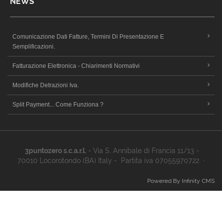
NEWS
Comunicazione Dati Fatture, Termini Di Presentazione E
Semplificazioni.
Fatturazione Elettronica - Chiarimenti Normativi
Modifiche Detrazioni Iva.
Split Payment... Come Funziona ?
3puntozero s.c.a.r.l.
- Via S. Annibale di Francia 11/13 -
70010 Locorotondo (BA) Italy - Partita iva 07055970722 ·
Powered By Infinity CMS