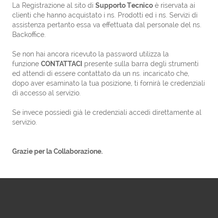
La Registrazione al sito di
Supporto Tecnico
è riservata ai
clienti che hanno acquistato i ns. Prodotti ed i ns. Servizi di
assistenza pertanto essa va effettuata dal personale del ns.
Backoffice.
Se non hai ancora ricevuto la password utilizza la
funzione
CONTATTACI
presente sulla barra degli strumenti
ed attendi di essere contattato da un ns. incaricato che,
dopo aver esaminato la tua posizione, ti fornirà le credenziali
di accesso al servizio.
Se invece possiedi già le credenziali accedi direttamente al
servizio.
Grazie per la Collaborazione.