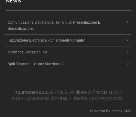
NEWS
Comunicazione Dati Fatture, Termini Di Presentazione E
Semplificazioni.
Fatturazione Elettronica - Chiarimenti Normativi
Modifiche Detrazioni Iva.
Split Payment... Come Funziona ?
3puntozero s.c.a.r.l.
- Via S. Annibale di Francia 11/13 -
70010 Locorotondo (BA) Italy - Partita iva 07055970722 ·
Powered By Infinity CMS