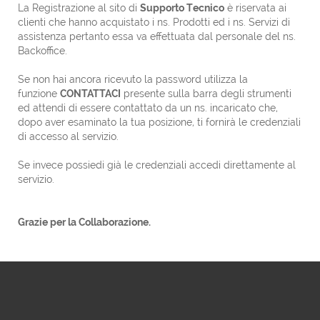
La Registrazione al sito di
Supporto Tecnico
è riservata ai
clienti che hanno acquistato i ns. Prodotti ed i ns. Servizi di
assistenza pertanto essa va effettuata dal personale del ns.
Backoffice.
Se non hai ancora ricevuto la password utilizza la
funzione
CONTATTACI
presente sulla barra degli strumenti
ed attendi di essere contattato da un ns. incaricato che,
dopo aver esaminato la tua posizione, ti fornirà le credenziali
di accesso al servizio.
Se invece possiedi già le credenziali accedi direttamente al
servizio.
Grazie per la Collaborazione.