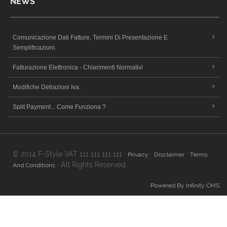
NEWS
Comunicazione Dati Fatture, Termini Di Presentazione E
Semplificazioni.
Fatturazione Elettronica - Chiarimenti Normativi
Modifiche Detrazioni Iva.
Split Payment... Come Funziona ?
© 2014 F-Style VAT 111 111 111 111 ·
·
·
Privacy
Disclaimer
Terms
· All Rights Reserved.
And Conditions
Powered By Infinity CMS