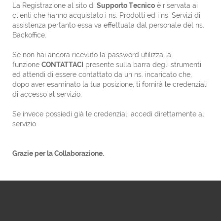
La Registrazione al sito di
Supporto Tecnico
è riservata ai
clienti che hanno acquistato i ns. Prodotti ed i ns. Servizi di
assistenza pertanto essa va effettuata dal personale del ns.
Backoffice.
Se non hai ancora ricevuto la password utilizza la
funzione
CONTATTACI
presente sulla barra degli strumenti
ed attendi di essere contattato da un ns. incaricato che,
dopo aver esaminato la tua posizione, ti fornirà le credenziali
di accesso al servizio.
Se invece possiedi già le credenziali accedi direttamente al
servizio.
Grazie per la Collaborazione.