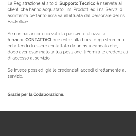
La Registrazione al sito di
Supporto Tecnico
è riservata ai
clienti che hanno acquistato i ns. Prodotti ed i ns. Servizi di
assistenza pertanto essa va effettuata dal personale del ns.
Backoffice.
Se non hai ancora ricevuto la password utilizza la
funzione
CONTATTACI
presente sulla barra degli strumenti
ed attendi di essere contattato da un ns. incaricato che,
dopo aver esaminato la tua posizione, ti fornirà le credenziali
di accesso al servizio.
Se invece possiedi già le credenziali accedi direttamente al
servizio.
Grazie per la Collaborazione.