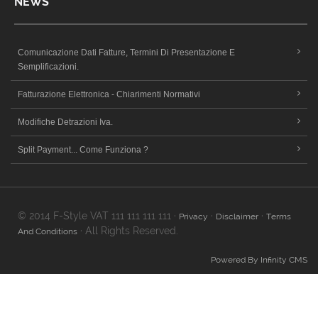
NEWS
Comunicazione Dati Fatture, Termini Di Presentazione E
Semplificazioni.
Fatturazione Elettronica - Chiarimenti Normativi
Modifiche Detrazioni Iva.
Split Payment... Come Funziona ?
© 2014 F-Style VAT 111 111 111 111 ·
·
·
Privacy
Disclaimer
Terms
· All Rights Reserved.
And Conditions
Powered By Infinity CMS